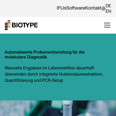
DE
IFUs
Software
Kontakt
EN
Automatisierte Probenvorbereitung für die
molekulare Diagnostik
Manuelle Engpässe im Laborworkflow dauerhaft
überwinden durch integrierte Nukleinsäureextraktion,
Quantifizierung und PCR-Setup