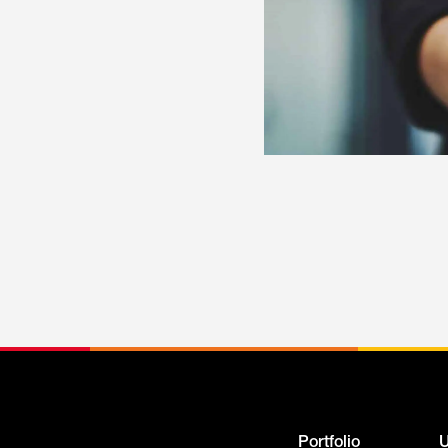
Portfolio
U